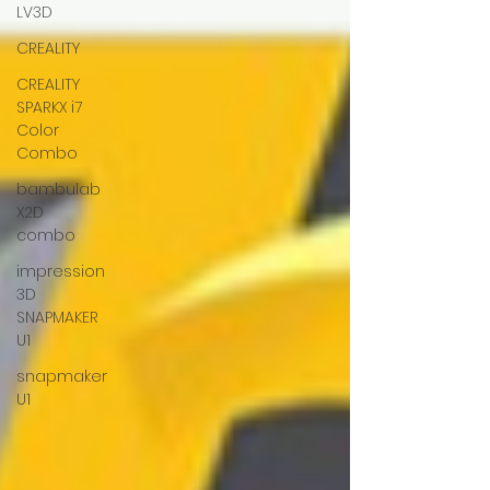
LV3D
CREALITY
CREALITY
SPARKX i7
Color
Combo
bambulab
X2D
combo
impression
3D
SNAPMAKER
U1
snapmaker
U1