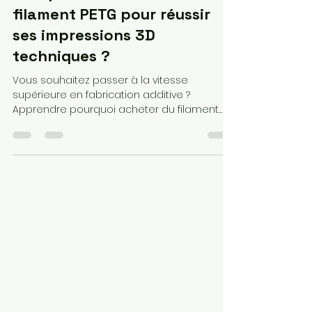
lv3dblog2
10 janv.
13 min de lecture
Pourquoi est-il devenu
indispensable d'acheter du
filament PETG pour réussir
ses impressions 3D
techniques ?
Vous souhaitez passer à la vitesse
supérieure en fabrication additive ?
Apprendre pourquoi acheter du filament
PETG est devenu le choix stratégique des
makers en 2026. Alliant la robustesse de
l'ABS à la simplicité du PLA, ce matériau est
idéal pour vos pièces mécaniques et
extérieures. Que vous traquiez un filament
3D pas cher ou une bobine premium, notre
guide vous révèle les secrets des réglages