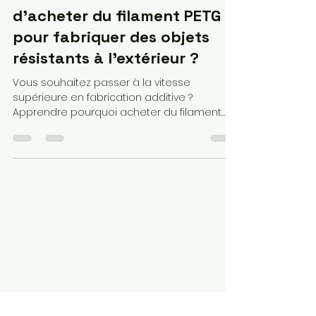
lv3dblog2
9 janv.
14 min de lecture
Est-ce une bonne idée
d'acheter du filament PETG
pour fabriquer des objets
résistants à l'extérieur ?
Vous souhaitez passer à la vitesse
supérieure en fabrication additive ?
Apprendre pourquoi acheter du filament
PETG est devenu le choix stratégique des
makers en 2026. Alliant la robustesse de
l'ABS à la simplicité du PLA, ce matériau est