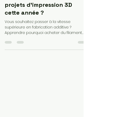
Pourquoi devrais-je acheter
du filament PETG pour mes
projets d'impression 3D
cette année ?
Vous souhaitez passer à la vitesse
supérieure en fabrication additive ?
Apprendre pourquoi acheter du filament
PETG est devenu le choix stratégique des
makers en 2026. Alliant la robustesse de
l'ABS à la simplicité du PLA, ce matériau est
idéal pour vos pièces mécaniques et
extérieures. Que vous traquiez un filament
3D pas cher ou une bobine premium, notre
guide vous révèle les secrets des réglages
de température et du stockage anti-
humidité pour réussir chaque impression.