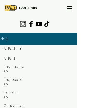
LV3D Paris
Blog
All Posts
All Posts
imprimante
3D
impression
3D
filament
3D
Concession