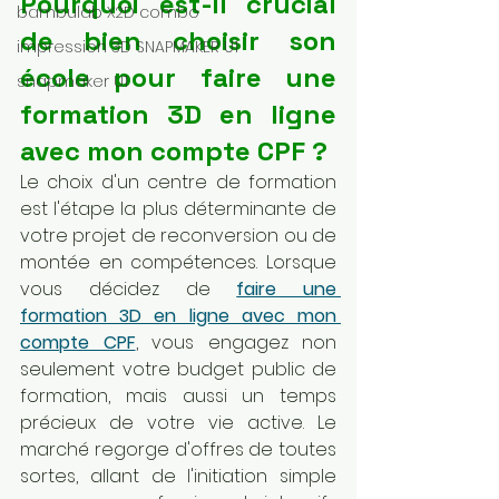
Pourquoi est-il crucial 
bambulab X2D combo
de bien choisir son 
impression 3D SNAPMAKER U1
école pour faire une 
snapmaker U1
formation 3D en ligne 
avec mon compte CPF ?
Le choix d'un centre de formation 
est l'étape la plus déterminante de 
votre projet de reconversion ou de 
montée en compétences. Lorsque 
vous décidez de 
faire une 
formation 3D en ligne avec mon 
compte CPF
, vous engagez non 
seulement votre budget public de 
formation, mais aussi un temps 
précieux de votre vie active. Le 
marché regorge d'offres de toutes 
sortes, allant de l'initiation simple 