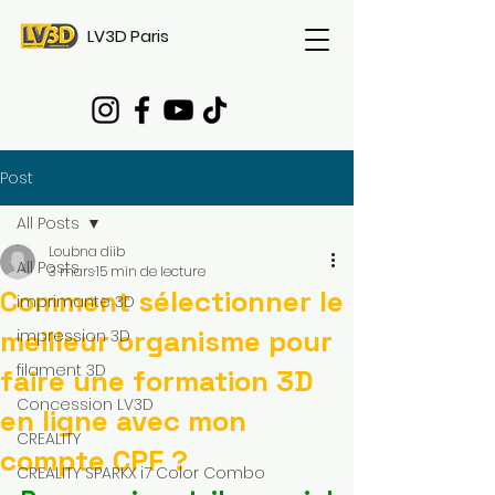
LV3D Paris
Post
All Posts
Loubna diib
All Posts
3 mars
15 min de lecture
Comment sélectionner le
imprimante 3D
meilleur organisme pour
impression 3D
filament 3D
faire une formation 3D
Concession LV3D
en ligne avec mon
CREALITY
compte CPF ?
CREALITY SPARKX i7 Color Combo