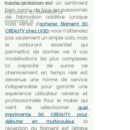
haute précision est un sentiment 
bambulab X2D combo
bien connu de tous les passionnés 
impression 3D SNAPMAKER U1
de fabrication additive. Lorsque 
snapmaker U1
vous venez d'
acheter filament 3D 
CRÉALITY chez LV3D
, vous n'attendez 
pas seulement un simple colis, mais 
le carburant essentiel qui 
permettra de donner vie à vos 
modélisations les plus complexes. 
La capacité de suivre ce 
cheminement en temps réel est 
devenue une norme de service 
indispensable pour garantir une 
expérience utilisateur sereine et 
professionnelle. Pour le maker qui 
vient de sélectionner 
quel 
imprimante 3d CRÉALITY pour 
débuter en multicouleur
, la 
réception du filament est l'étape 