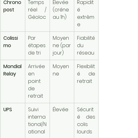
Chrono
Temps 
Élevée 
Rapidit
post
réel / 
(créne
é 
Géoloc
au 1h)
extrêm
e
Colissi
Par 
Moyen
Fiabilité 
mo
étapes 
ne (par 
du 
de tri
jour)
réseau
Mondial 
Arrivée 
Moyen
Flexibilit
Relay
en 
ne
é de 
point 
retrait
de 
retrait
UPS
Suivi 
Élevée
Sécurit
interna
é des 
tional/N
colis 
ational
lourds