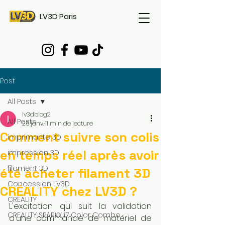
LV3D Paris
Post
All Posts
lv3dblog2
All Posts
26 janv.
11 min de lecture
Comment suivre son colis
imprimante 3D
en temps réel après avoir
impression 3D
filament 3D
été acheter filament 3D
Concession LV3D
CRÉALITY chez LV3D ?
CREALITY
L'excitation qui suit la validation 
CREALITY SPARKX i7 Color Combo
d'une commande de matériel de 