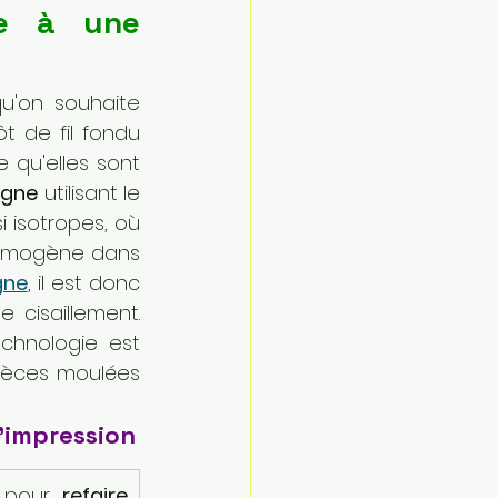
e à une 
Le procédé de fabrication est le premier pilier de la solidité lorsqu'on souhaite 
t de fil fondu 
 qu'elles sont 
igne
 utilisant le 
i isotropes, où 
homogène dans 
gne
, il est donc 
crucial de définir si votre pièce subira des forces de traction ou de cisaillement. 
hnologie est 
ièces moulées 
d'impression
 pour 
refaire 