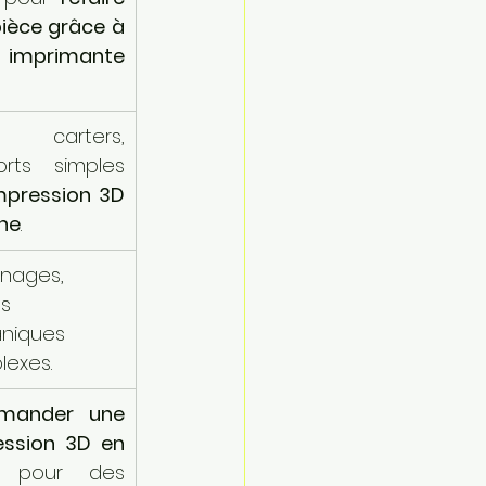
ièce grâce à 
imprimante 
 carters, 
rts simples 
mpression 3D 
gne
.
nages, 
s 
niques 
exes.
ander une 
ssion 3D en 
 pour des 