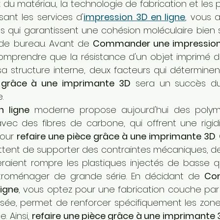
 du matériau, la technologie de fabrication et les
isant les services d'
impression 3D en ligne
, vous 
ls qui garantissent une cohésion moléculaire bien 
de bureau. Avant de 
Commander une impression 
comprendre que la résistance d'un objet imprimé 
e grâce à une imprimante 3D
 sera un succès du
.
n ligne
 moderne propose aujourd'hui des polymè
c des fibres de carbone, qui offrent une rigidité
our 
refaire une pièce grâce à une imprimante 3D
.
tent de supporter des contraintes mécaniques, des
eraient rompre les plastiques injectés de basse qu
lectroménager de grande série. En décidant de 
Co
ligne
, vous optez pour une fabrication couche par 
risée, permet de renforcer spécifiquement les zone
. Ainsi, 
refaire une pièce grâce à une imprimante 