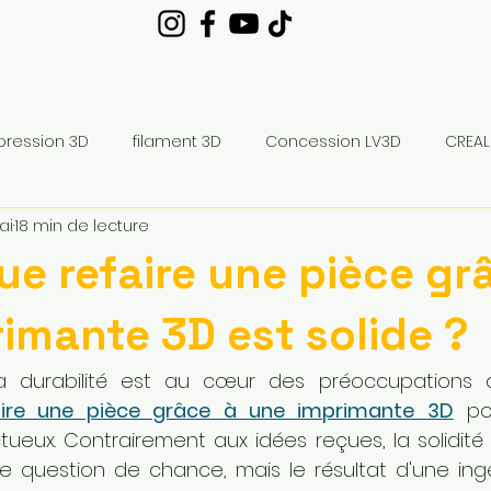
pression 3D
filament 3D
Concession LV3D
CREAL
ai
18 min de lecture
bambulab X2D combo
impression 3D SNAPMAKER U1
ue refaire une pièce gr
imante 3D est solide ?
a durabilité est au cœur des préoccupations 
aire une pièce grâce à une imprimante 3D
 po
eux. Contrairement aux idées reçues, la solidité 
 question de chance, mais le résultat d'une ingén