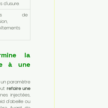
s d'usure.
èces de 
ion, 
îtements 
mine la 
e à une 
t un paramètre 
eut 
refaire une 
es injectées, 
d d'abeille ou 
gyroïdes qui maximisent la solidité tout en utilisant moins de matière. Avant de 