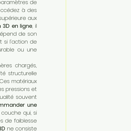
 paramètres de 
accédez à des 
supérieure aux 
3D en ligne
, il 
dépend de son 
orientation et de sa structure interne, deux facteurs qui déterminent si l'action de 
rable ou une 
res chargés, 
 structurelle 
 Ces matériaux 
 pressions et 
alité souvent 
mmander une 
couche qui, si 
s de faiblesse 
3D
 ne consiste 