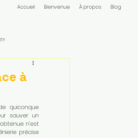
Accueil
Bienvenue
À propos
Blog
ITY
snapmaker U1
âce à
de quiconque 
ur sauver un 
obtenue n'est 
ierie précise 