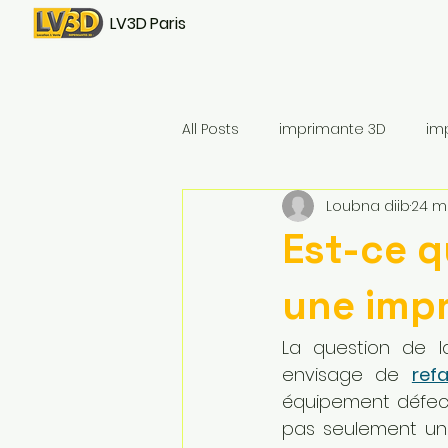
LV3D Paris
All Posts
imprimante 3D
im
Loubna diib
24 m
CREALITY SPARKX i7 Color Combo
Est-ce q
une impr
La question de l
envisage de 
ref
équipement défectu
pas seulement une