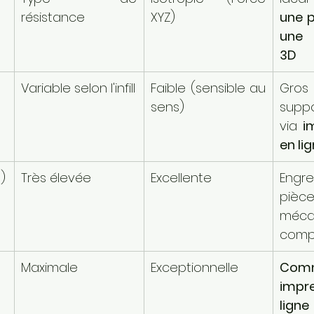
résistance
XYZ)
une p
une 
3D
Variable selon l'infill
Faible (sensible au 
Gros
sens)
suppo
via 
i
en li
)
Très élevée
Excellente
Engre
pièce
méca
compl
Maximale
Exceptionnelle
Comm
impre
ligne