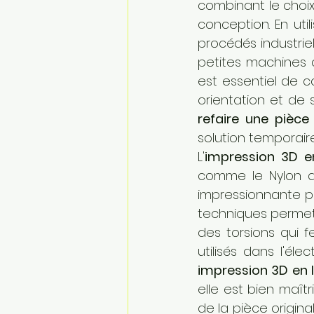
combinant le choix
conception. En util
procédés industrie
petites machines 
est essentiel de 
refaire une pièc
solution temporaire
L'
impression 3D e
comme le Nylon ave
impressionnante p
techniques permet
des torsions qui f
utilisés dans l'é
impression 3D en 
elle est bien maît
de la pièce originale