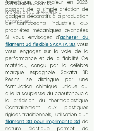
franchi un cap majeur en 2026, 
bambulab X2D combo
passant de la simple création de 
impression 3D SNAPMAKER U1
gadgets décoratifs à la production 
snapmaker U1
de composants industriels aux 
propriétés mécaniques avancées. 
Si vous envisagez d'
acheter du 
filament 3d flexible SAKATA 3D
, vous 
vous engagez sur la voie de la 
performance et de la fiabilité. Ce 
matériau, conçu par la célèbre 
marque espagnole Sakata 3D 
Resins, se distingue par une 
formulation chimique unique qui 
allie la souplesse du caoutchouc à 
la précision du thermoplastique. 
Contrairement aux plastiques 
rigides traditionnels, l'utilisation d'un 
filament 3D pour imprimante 3d
 de 
nature élastique permet de 