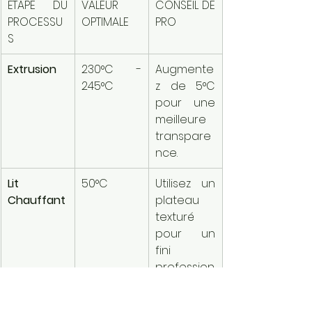
ÉTAPE DU 
VALEUR 
CONSEIL DE 
PROCESSU
OPTIMALE
PRO
S
Extrusion
230°C - 
Augmente
245°C
z de 5°C 
pour une 
meilleure 
transpare
nce.
Lit 
50°C
Utilisez un 
Chauffant
plateau 
texturé 
pour un 
fini 
profession
nel.