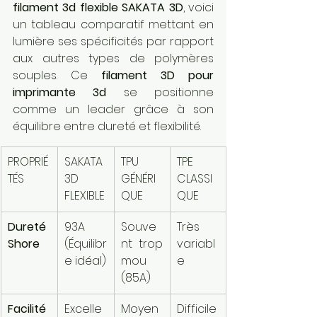
filament 3d flexible SAKATA 3D
, voici 
un tableau comparatif mettant en 
lumière ses spécificités par rapport 
aux autres types de polymères 
souples. Ce 
filament 3D pour 
imprimante 3d
 se positionne 
comme un leader grâce à son 
équilibre entre dureté et flexibilité.
PROPRIÉ
SAKATA 
TPU 
TPE 
TÉS
3D 
GÉNÉRI
CLASSI
FLEXIBLE
QUE
QUE
Dureté 
93A 
Souve
Très 
Shore
(Équilibr
nt trop 
variabl
e idéal)
mou 
e
(85A)
Facilité 
Excelle
Moyen
Difficile 