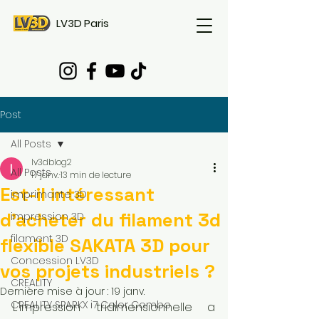
LV3D Paris
Post
All Posts
lv3dblog2
All Posts
17 janv.
13 min de lecture
Est-il intéressant
imprimante 3D
d'acheter du filament 3d
impression 3D
filament 3D
flexible SAKATA 3D pour
Concession LV3D
vos projets industriels ?
CREALITY
Dernière mise à jour :
19 janv.
CREALITY SPARKX i7 Color Combo
L'impression tridimensionnelle a 