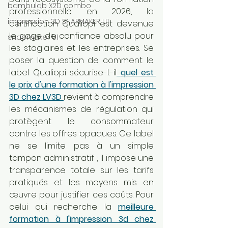
bambulab X2D combo
professionnelle en 2026, la 
impression 3D SNAPMAKER U1
certification Qualiopi est devenue 
le gage de confiance absolu pour 
snapmaker U1
les stagiaires et les entreprises. Se 
poser la question de comment le 
label Qualiopi sécurise-t-il
quel est 
le prix d'une formation à l'impression 
3D chez LV3D
revient à comprendre 
les mécanismes de régulation qui 
protègent le consommateur 
contre les offres opaques. Ce label 
ne se limite pas à un simple 
tampon administratif ; il impose une 
transparence totale sur les tarifs 
pratiqués et les moyens mis en 
œuvre pour justifier ces coûts. Pour 
celui qui recherche la 
meilleure 
formation à l'impression 3d chez 