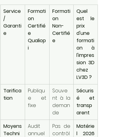
Service 
Formati
Formati
Quel 
/ 
on 
on 
est le 
Garanti
Certifié
Non-
prix 
e
e 
Certifié
d'une 
Qualiop
e
formati
i
on à 
l'impres
sion 3D 
chez 
LV3D ?
Tarifica
Publiqu
Souve
Sécuris
tion
e et 
nt à la 
é et 
fixe
deman
transp
de
arent
Moyens 
Audit 
Pas de 
Matérie
Techni
annuel 
contrôl
l 2026 