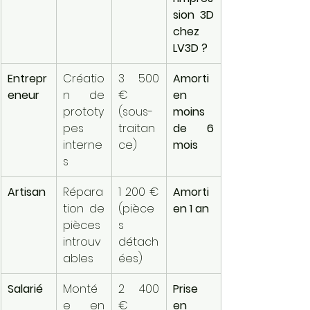
sion 3D 
chez 
LV3D ?
Entrepr
Créatio
3 500 
Amorti 
eneur
n de 
€ 
en 
prototy
(sous-
moins 
pes 
traitan
de 6 
interne
ce)
mois
s
Artisan
Répara
1 200 € 
Amorti 
tion de 
(pièce
en 1 an
pièces 
s 
introuv
détach
ables
ées)
Salarié
Monté
2 400 
Prise 
e en 
€ 
en 