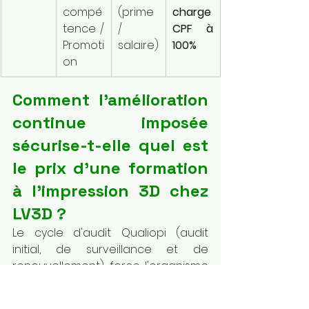
compé
(prime 
charge 
tence / 
/ 
CPF à 
Promoti
salaire)
100%
on
Comment l'amélioration 
continue imposée 
sécurise-t-elle quel est 
le prix d'une formation 
à l'impression 3D chez 
LV3D ?
Le cycle d'audit Qualiopi (audit 
initial, de surveillance et de 
renouvellement) force l'organisme 
à s'améliorer sans cesse. Cela 
répond à la question de savoir 