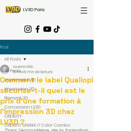
LV3D Paris
Post
All Posts
Loubna diib
All Posts
15 mai
9 min de lecture
Comment le label Qualiopi
imprimante 3D
sécurise-t-il quel est le
impression 3D
filament 3D
prix d'une formation à
Concession LV3D
l'impression 3D chez
CREALITY
LV3D ?
CREALITY SPARKX i7 Color Combo
Dans l'écosystème de la formation 