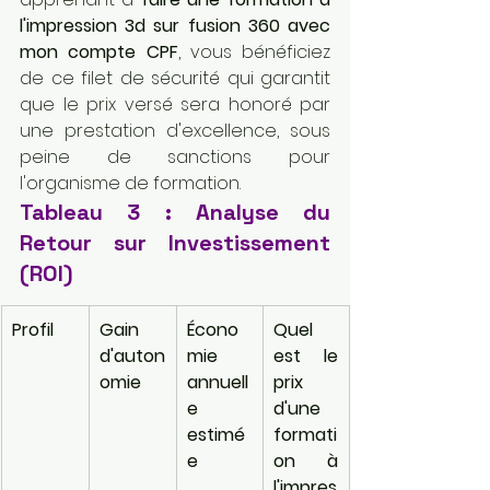
l'impression 3d sur fusion 360 avec 
mon compte CPF
, vous bénéficiez 
de ce filet de sécurité qui garantit 
que le prix versé sera honoré par 
une prestation d'excellence, sous 
peine de sanctions pour 
l'organisme de formation.
Tableau 3 : Analyse du 
Retour sur Investissement 
(ROI)
Profil
Gain 
Écono
Quel 
d'auton
mie 
est le 
omie
annuell
prix 
e 
d'une 
estimé
formati
e
on à 
l'impres