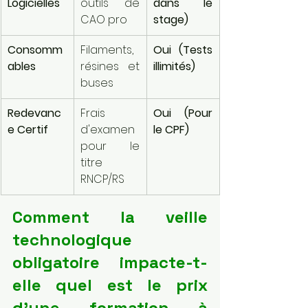
Logicielles
outils de 
dans le 
CAO pro
stage)
Consomm
Filaments, 
Oui (Tests 
ables
résines et 
illimités)
buses
Redevanc
Frais 
Oui (Pour 
e Certif
d'examen 
le CPF)
pour le 
titre 
RNCP/RS
Comment la veille 
technologique 
obligatoire impacte-t-
elle quel est le prix 
d'une formation à 