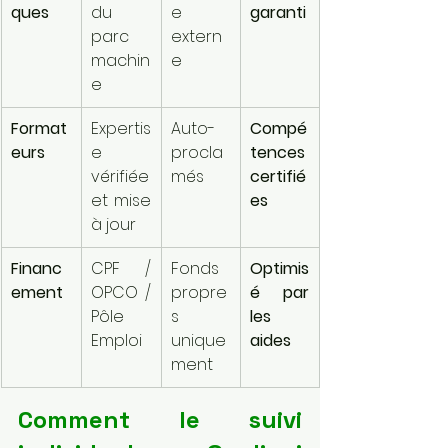
ques
du 
e 
garanti
parc 
extern
machin
e
e
Format
Expertis
Auto-
Compé
eurs
e 
procla
tences 
vérifiée 
més
certifié
et mise 
es
à jour
Financ
CPF / 
Fonds 
Optimis
ement
OPCO / 
propre
é par 
Pôle 
s 
les 
Emploi
unique
aides
ment
Comment le suivi 