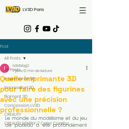
LV3D Paris
Post
All Posts
lv3dblog2
All Posts
7 janv.
12 min de lecture
Quelle imprimante 3D
imprimante 3D
pour faire des figurines
impression 3D
filament 3D
avec une précision
Concession LV3D
professionnelle ?
CREALITY
Le monde du modélisme et du jeu 
CREALITY SPARKX i7 Color Combo
de plateau a été profondément 