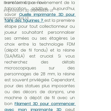
transformé par l'avènement de la 
bambulab X2D combo
fabrication additive. Aujourd'hui, 
impression 3D SNAPMAKER U1
savoir 
Quelle imprimante 3D pour 
snapmaker U1
faire des figurines ?
est la première 
étape pour tout collectionneur ou 
joueur souhaitant personnaliser 
ses armées ou ses étagères. Le 
choix entre la technologie FDM 
(dépôt de fil fondu) et la résine 
(SLA/MSLA) est crucial. Si vous 
recherchez des détails 
microscopiques sur des 
personnages de 28 mm, la résine 
est souvent privilégiée. Cependant, 
pour des statues plus imposantes 
ou des décors de donjons, une 
machine à dépôt de fil avec un 
bon 
Filament 3D pour commencer 
avec mon imprimante 3D
peut 