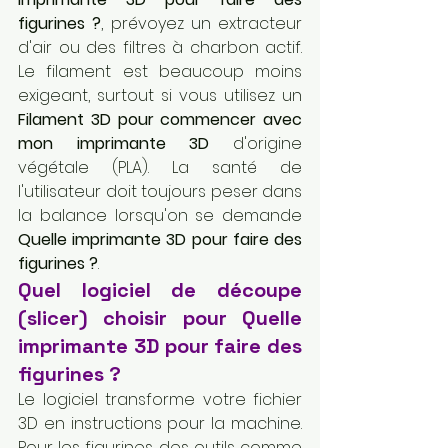
figurines ?
, prévoyez un extracteur 
d'air ou des filtres à charbon actif. 
Le filament est beaucoup moins 
exigeant, surtout si vous utilisez un 
Filament 3D pour commencer avec 
mon imprimante 3D
 d'origine 
végétale (PLA). La santé de 
l'utilisateur doit toujours peser dans 
la balance lorsqu'on se demande 
Quelle imprimante 3D pour faire des 
figurines ?
.
Quel logiciel de découpe 
(slicer) choisir pour Quelle 
imprimante 3D pour faire des 
figurines ?
Le logiciel transforme votre fichier 
3D en instructions pour la machine. 
Pour les figurines, des outils comme 