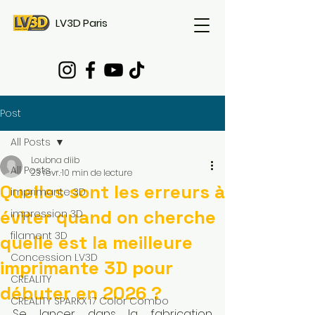
LV3D Paris
Post
All Posts
Loubna diib
All Posts
23 févr.
10 min de lecture
Quelles sont les erreurs à
imprimante 3D
éviter quand on cherche
impression 3D
filament 3D
quelle est la meilleure
Concession LV3D
imprimante 3D pour
CREALITY
débuter en 2026 ?
CREALITY SPARKX i7 Color Combo
Se lancer dans la fabrication 