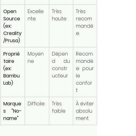
Open 
Excelle
Très 
Très 
Source 
nte
haute
recom
(ex: 
mandé
Creality
e
/Prusa)
Proprié
Moyen
Dépen
Recom
taire 
ne
d du 
mandé
(ex: 
constr
e pour 
Bambu 
ucteur
le 
Lab)
confor
t
Marque
Difficile
Très 
À éviter 
s "No-
faible
absolu
name"
ment