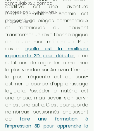
bambulab X2D combo
additive est une aventure 
impression 3D SNAPMAKER U1
exaltante, mais le chemin est 
parsemé de pièges commerciaux 
snapmaker U1
et techniques qui peuvent 
transformer un rêve technologique 
en cauchemar mécanique. Pour 
savoir 
quelle est la meilleure 
imprimante 3D pour débuter
, il ne 
suffit pas de regarder la machine 
la plus vendue sur Amazon. L'erreur 
la plus fréquente est de sous-
estimer la courbe d'apprentissage 
logicielle. Posséder le matériel est 
une chose, mais savoir s'en servir 
en est une autre. C'est pourquoi de 
nombreux passionnés choisissent 
de 
faire une formation à 
l'impression 3D pour apprendre la 