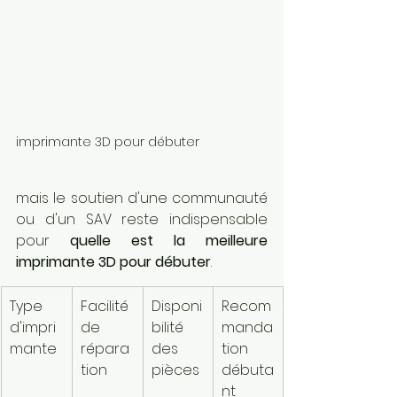
imprimante 3D pour débuter
mais le soutien d'une communauté 
ou d'un SAV reste indispensable 
pour 
quelle est la meilleure 
imprimante 3D pour débuter
.
Type 
Facilité 
Disponi
Recom
d'impri
de 
bilité 
manda
mante
répara
des 
tion 
tion
pièces
débuta
nt