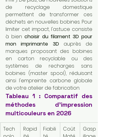
de recyclage domestique 
permettent de transformer ces 
déchets en nouvelles bobines. Pour 
limiter cet impact, l'astuce consiste 
à bien 
choisir du filament 3D pour 
mon imprimante 3D
 auprès de 
marques proposant des bobines 
en carton recyclable ou des 
systèmes de recharges sans 
bobines (master spool), réduisant 
ainsi l'empreinte carbone globale 
de votre atelier de fabrication.
Tableau 1 : Comparatif des 
méthodes d'impression 
multicouleurs en 2026
Tech
Rapid
Fiabili
Coût 
Gasp
nolo
ité
té
Maté
illage 