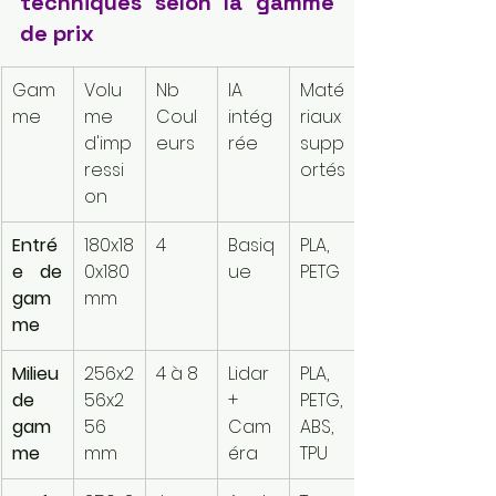
techniques selon la gamme 
de prix
Gam
Volu
Nb 
IA 
Maté
me
me 
Coul
intég
riaux 
d'imp
eurs
rée
supp
ressi
ortés
on
Entré
180x18
4
Basiq
PLA, 
e de 
0x180 
ue
PETG
gam
mm
me
Milieu 
256x2
4 à 8
Lidar 
PLA, 
de 
56x2
+ 
PETG, 
gam
56 
Cam
ABS, 
me
mm
éra
TPU