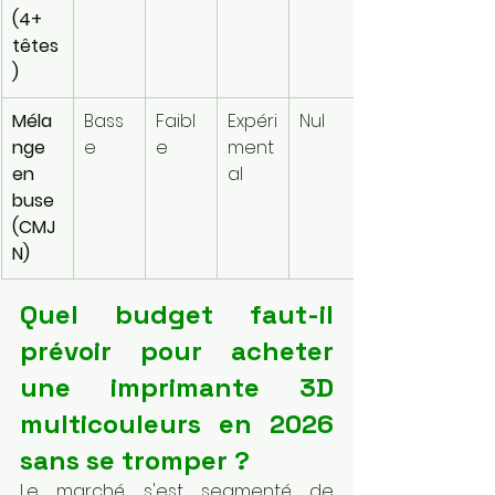
(4+ 
têtes
)
Méla
Bass
Faibl
Expéri
Nul
nge 
e
e
ment
en 
al
buse 
(CMJ
N)
Quel budget faut-il 
prévoir pour acheter 
une imprimante 3D 
multicouleurs en 2026 
sans se tromper ?
Le marché s'est segmenté de 