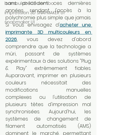
sans précédent ces dernières 
bambulab X2D combo
années, rendant l'accès à la 
impression 3D SNAPMAKER U1
polychromie plus simple que jamais. 
snapmaker U1
Si vous envisagez d'
acheter une 
imprimante 3D multicouleurs en 
2026
, vous devez d'abord 
comprendre que la technologie a 
mûri, passant de systèmes 
expérimentaux à des solutions "Plug 
& Play" extrêmement fiables. 
Auparavant, imprimer en plusieurs 
couleurs nécessitait des 
modifications manuelles 
complexes ou l'utilisation de 
plusieurs têtes d'impression mal 
synchronisées. Aujourd'hui, les 
systèmes de changement de 
filament automatisés (AMS) 
dominent le marché, permettant 