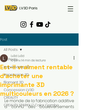
LV3D Paris
Post
All Posts
Lv3d Lv3d
All Posts
10 janv.
14 min de lecture
Est-il vraiment rentable
imprimante 3D
d'acheter une
impression 3D
filament 3D
imprimante 3D
Concession LV3D
multicouleurs en 2026 ?
CREALITY
Le monde de la fabrication additive 
CREALITY SPARKX i7 Color Combo
a connu des bouleversements 