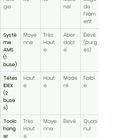
gie
riel
de 
Filam
ent
Systè
Moye
Très 
Abor
Élevé 
me 
nne
Haut
dabl
(purg
AMS 
e
e
es)
(1 
buse)
Têtes 
Haut
Haut
Modé
Faibl
IDEX 
e
e
ré
e
(2 
buse
s)
Toolc
Très 
Moye
Élevé
Quasi 
hang
Haut
nne
nul
er 
e