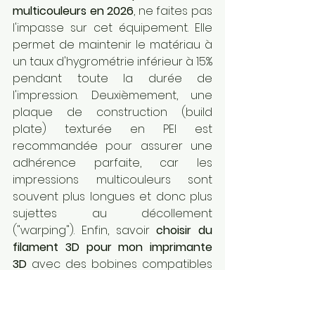
multicouleurs en 2026
, ne faites pas 
l'impasse sur cet équipement. Elle 
permet de maintenir le matériau à 
un taux d'hygrométrie inférieur à 15% 
pendant toute la durée de 
l'impression. Deuxièmement, une 
plaque de construction (build 
plate) texturée en PEI est 
recommandée pour assurer une 
adhérence parfaite, car les 
impressions multicouleurs sont 
souvent plus longues et donc plus 
sujettes au décollement 
("warping"). Enfin, savoir 
choisir du 
filament 3D pour mon imprimante 
3D
 avec des bobines compatibles 
avec votre système de distribution 
(taille et diamètre de l'axe) vous 
évitera bien des frustrations 