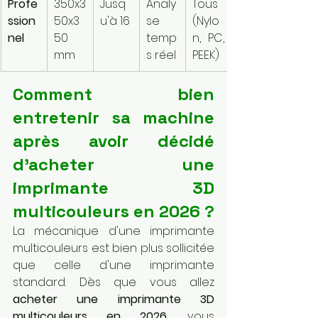
Profe
350x3
Jusq
Analy
Tous 
ssion
50x3
u'à 16
se 
(Nylo
nel
50 
temp
n, PC, 
mm
s réel
PEEK)
Comment bien 
entretenir sa machine 
après avoir décidé 
d'acheter une 
imprimante 3D 
multicouleurs en 2026 ?
La mécanique d'une imprimante 
multicouleurs est bien plus sollicitée 
que celle d'une imprimante 
standard. Dès que vous allez 
acheter une imprimante 3D 
multicouleurs en 2026
, vous 