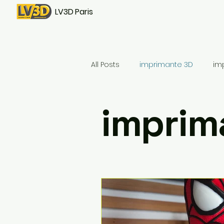
LV3D Paris
All Posts
imprimante 3D
im
imprim
CREALITY SPARKX i7 Color Combo