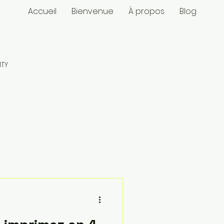
Accueil
Bienvenue
À propos
Blog
ITY
snapmaker U1