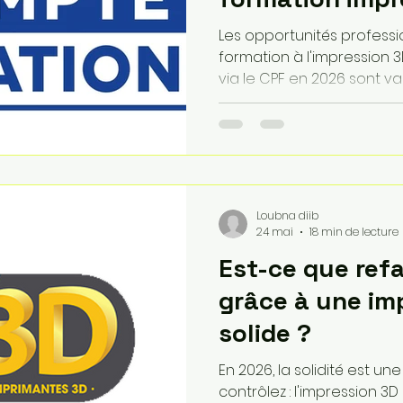
imprimante fou
Les opportunités profess
formation à l'impression 
via le CPF en 2026 sont v
secteurs stratégiques en p
En tant que diplômé certif
prétendre à des postes d
fabrication additive ou C
avec des salaires moyens
€ bruts mensuels en Fran
Loubna diib
24 mai
18 min de lecture
Est-ce que refa
grâce à une im
solide ?
En 2026, la solidité est u
contrôlez : l'impression 3