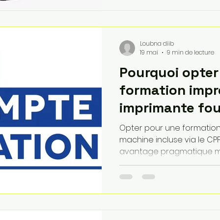
attire les utilisateurs plu
stabilité, sa précision et 
projets techniques.
Loubna diib
19 mai
9 min de lecture
Pourquoi opter
formation impr
imprimante fou
qu'un cursus c
Opter pour une formation
machine incluse via le CP
avantage pragmatique ma
cursus classique : la supp
barrière entre l'apprenti
en production réelle. Alor
se limite souvent à des c
TP sur du matériel partagé