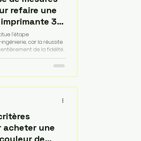
ur refaire une
 imprimante 3D
itue l'étape
ngénierie, car la réussite
ntièrement de la fidélité
ce imprimée et son
26, bien que les machines
i7 offrent une précision
02\text{ mm}$, cette
les côtes saisies dans un
paramétrique comme Fusion
critères
r acheter une
couleur de