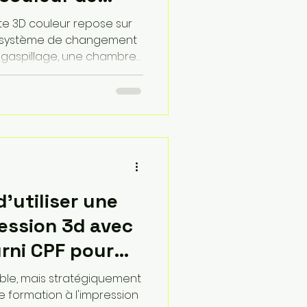
te 3D couleur repose sur
té du système de changement
le gaspillage, une chambre
abilité des matériaux, et
 (capteurs de pression et
r la précision. Enfin, un
if est indispensable pour
designs complexes en
reurs techniques majeures.
d'utiliser une
ession 3d avec
rni CPF pour
vité de service
ible, mais stratégiquement
 formation à l'impression