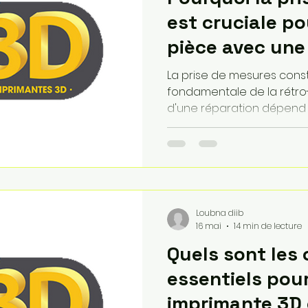
est cruciale po
pièce avec une
?
La prise de mesures const
fondamentale de la rétro-i
d'une réparation dépend e
géométrique entre la piè
logement d'origine. En 20
comme la Creality SparkX 
micrométrique de $\pm 0,
performance est vaine si 
logiciel de conception 
Loubna diib
360 sont erronées.
16 mai
14 min de lecture
Quels sont les 
essentiels pou
imprimante 3D 