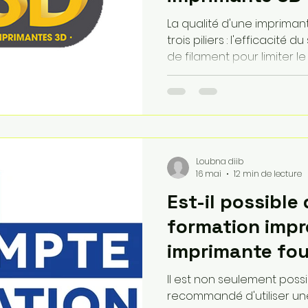
qualité ?
La qualité d'une impriman
trois piliers : l'efficaci
de filament pour limiter 
fermée chauffée pour la st
une automatisation par IA
mise à niveau) pour garanti
écosystème logiciel intuit
traduire fidèlement vos 
objets physiques sans er
Loubna diib
16 mai
12 min de lecture
Est-il possible 
formation impr
imprimante fou
lancer son acti
Il est non seulement poss
?
recommandé d'utiliser une