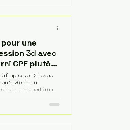
s exigeants grâce à sa
sa capacité à gérer des
 pour une
ession 3d avec
rni CPF plutôt
lassique ?
 à l'impression 3D avec
F en 2026 offre un
jeur par rapport à un
ression totale de la
ssage théorique et la mise
s qu'un cursus traditionnel
ours magistraux ou à des
, la formule avec