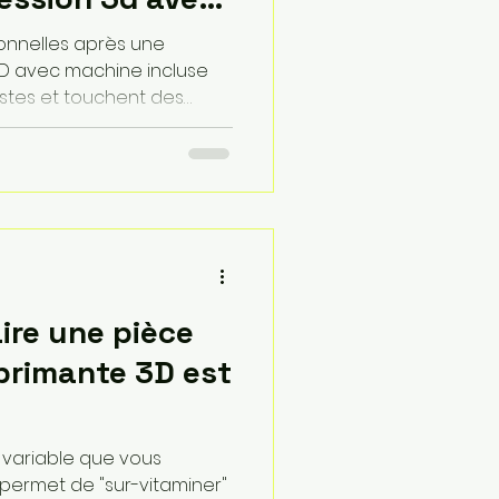
rni CPF ?
ionnelles après une
3D avec machine incluse
astes et touchent des
leine réindustrialisation.
ié Qualiopi, vous pouvez
e Technicien en
oncepteur 3D spécialisé,
 tournant autour de 2 745
ce.
ire une pièce
primante 3D est
ne variable que vous
D permet de "sur-vitaminer"