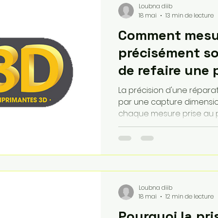
imprimante fournie vous 
Loubna diib
quotidiennement sur votre
18 mai
13 min de lecture
Comment mesu
précisément so
de refaire une 
une imprimante
La précision d'une répa
par une capture dimension
chaque mesure prise au p
donnée qui sécurise votre
l'art de la mesure et en 
de jeu adaptées à votre 
transformez votre imprima
reproduction fidèle capa
quel mécanisme complex
Loubna diib
professionnelle.
18 mai
12 min de lecture
Pourquoi la pr