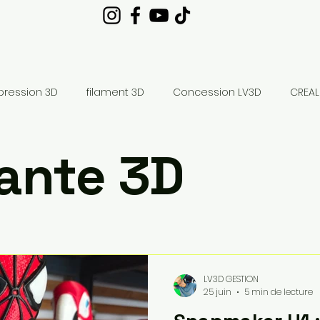
pression 3D
filament 3D
Concession LV3D
CREAL
ante 3D
bambulab X2D combo
impression 3D SNAPMAKER U1
LV3D GESTION
25 juin
5 min de lecture