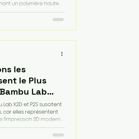
inant un polymère haute
tégie de tranchage
ormez une simple copie
mécanique durable,
ontraintes
siques les plus sévères
n.
ons les
sent le Plus
a Bambu Lab
u Lab P2S ?
 Lab X2D et P2S suscitent
 car elles représentent
de l’impression 3D moderne.
cité, sa rapidité et son
rix, tandis que la X2D