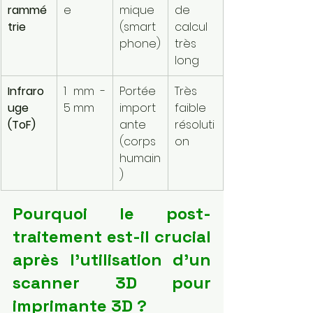
rammé
e
mique 
de 
trie
(smart
calcul 
phone)
très 
long
Infraro
1 mm - 
Portée 
Très 
uge 
5 mm
import
faible 
(ToF)
ante 
résoluti
(corps 
on
humain
)
Pourquoi le post-
traitement est-il crucial 
après l'utilisation d'un 
scanner 3D pour 
imprimante 3D ?