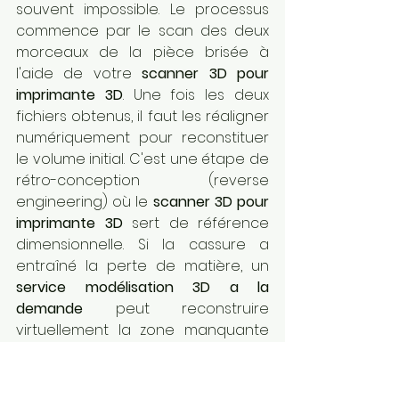
souvent impossible. Le processus 
commence par le scan des deux 
morceaux de la pièce brisée à 
l'aide de votre 
scanner 3D pour 
imprimante 3D
. Une fois les deux 
fichiers obtenus, il faut les réaligner 
numériquement pour reconstituer 
le volume initial. C'est une étape de 
rétro-conception (reverse 
engineering) où le 
scanner 3D pour 
imprimante 3D
 sert de référence 
dimensionnelle. Si la cassure a 
entraîné la perte de matière, un 
service modélisation 3D a la 
demande
 peut reconstruire 
virtuellement la zone manquante 
en se basant sur la symétrie de la 
pièce ou sur des plans mécaniques 
logiques.