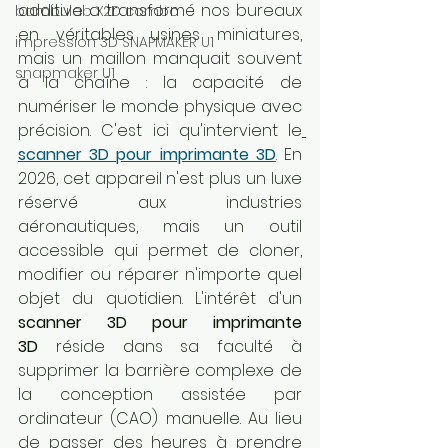
additive a transformé nos bureaux 
bambulab X2D combo
en véritables usines miniatures, 
impression 3D SNAPMAKER U1
mais un maillon manquait souvent 
snapmaker U1
à la chaîne : la capacité de 
numériser le monde physique avec 
précision. C'est ici qu'intervient le
scanner 3D pour imprimante 3D
. En 
2026, cet appareil n'est plus un luxe 
réservé aux industries 
aéronautiques, mais un outil 
accessible qui permet de cloner, 
modifier ou réparer n'importe quel 
objet du quotidien. L'intérêt d'un 
scanner 3D pour imprimante 
3D
 réside dans sa faculté à 
supprimer la barrière complexe de 
la conception assistée par 
ordinateur (CAO) manuelle. Au lieu 
de passer des heures à prendre 