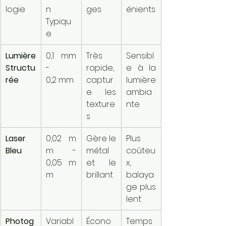
logie
n 
ges
énients
Typiqu
e
Lumière 
0,1 mm 
Très 
Sensibl
Structu
- 
rapide, 
e à la 
rée
0,2 mm
captur
lumière 
e les 
ambia
texture
nte
s
Laser 
0,02 m
Gère le 
Plus 
Bleu
m - 
métal 
coûteu
0,05 m
et le 
x, 
m
brillant
balaya
ge plus 
lent
Photog
Variabl
Écono
Temps 