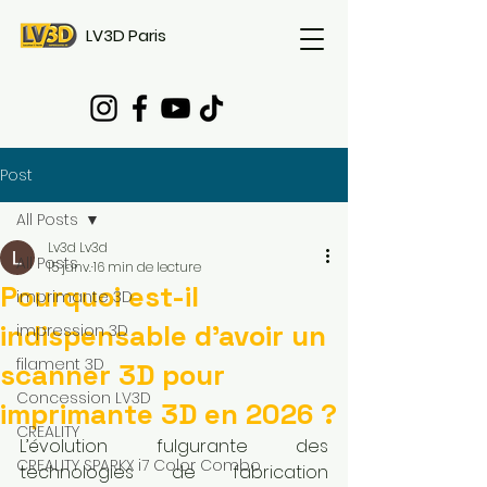
LV3D Paris
Post
All Posts
Lv3d Lv3d
All Posts
15 janv.
16 min de lecture
Pourquoi est-il
imprimante 3D
indispensable d'avoir un
impression 3D
filament 3D
scanner 3D pour
Concession LV3D
imprimante 3D en 2026 ?
CREALITY
L’évolution fulgurante des 
CREALITY SPARKX i7 Color Combo
technologies de fabrication 