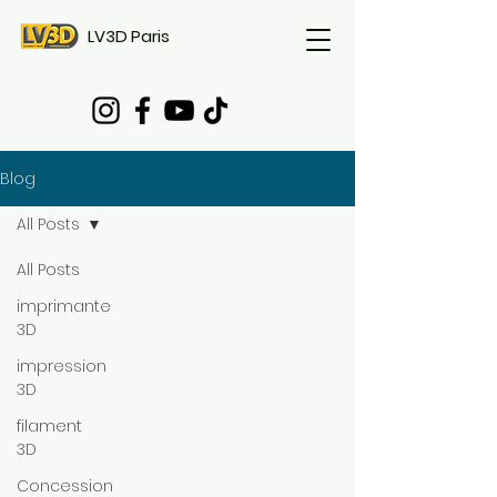
LV3D Paris
Blog
All Posts
All Posts
imprimante
3D
impression
3D
filament
3D
Concession