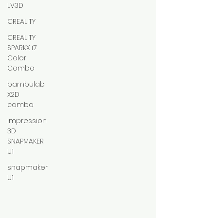
LV3D
CREALITY
CREALITY
SPARKX i7
Color
Combo
bambulab
X2D
combo
impression
3D
SNAPMAKER
U1
snapmaker
U1