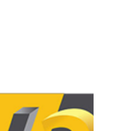
de l'objet cassé, vous pouvez restaurer la
fonctionnalité de presque tous vos
équipements du quotidien, tout en
optimisant le design original pour corriger
ses faiblesses structurelles natives.