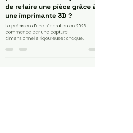
Loubna diib
18 mai
13 min de lecture
Comment mesurer
précisément son objet avant
de refaire une pièce grâce à
une imprimante 3D ?
La précision d'une réparation en 2026
commence par une capture
dimensionnelle rigoureuse : chaque
mesure prise au pied à coulisse est une
donnée qui sécurise votre impression. En
maîtrisant l'art de la mesure et en
appliquant des tolérances de jeu adaptées
à votre matériau, vous transformez votre
imprimante 3D en un outil de reproduction
fidèle capable de restaurer n'importe quel
mécanisme complexe avec une exactitude
professionnelle.