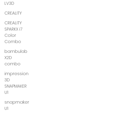
LV3D
CREALITY
CREALITY
SPARKX i7
Color
Combo
bambulab
X2D
combo
impression
3D
SNAPMAKER
U1
snapmaker
U1