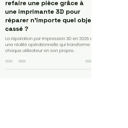
Loubna diib
5 mai
15 min de lecture
Est-ce qu'il est possible de
refaire une pièce grâce à
une imprimante 3D pour
réparer n'importe quel objet
cassé ?
La réparation par impression 3D en 2026 est
une réalité opérationnelle qui transforme
chaque utilisateur en son propre
fournisseur de pièces détachées. En
adaptant le choix du filament (PETG, ABS ou
filaments chargés) aux sollicitations réelles