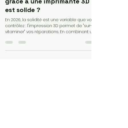
Est-ce que refaire une pièce
grâce à une imprimante 3D
est solide ?
En 2026, la solidité est une variable que vous
contrôlez : l'impression 3D permet de "sur-
vitaminer" vos réparations. En combinant un
polymère haute performance et une
stratégie de tranchage intelligente, vous
transformez une simple copie numérique
en un organe mécanique durable, capable
de résister aux contraintes
environnementales et physiques les plus
sévères de vos objets du quotidien.