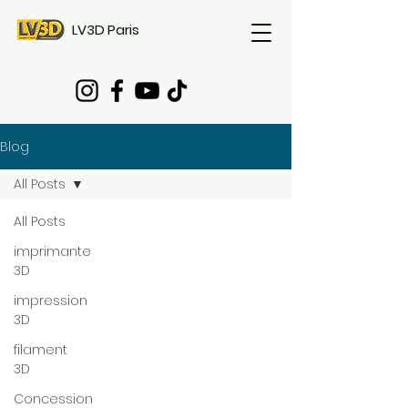
LV3D Paris
Blog
All Posts
All Posts
imprimante
3D
impression
3D
filament
3D
Concession