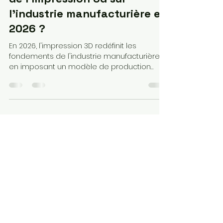
Quel est le véritable impact
de l'Impression 3d sur
l'industrie manufacturière en
2026 ?
En 2026, l'impression 3D redéfinit les
fondements de l'industrie manufacturière
en imposant un modèle de production
hybride, où la fabrication additive et les
méthodes traditionnelles coexistent pour
maximiser l'agilité et réduire les coûts
opérationnels. Loin de remplacer
systématiquement l'usinage ou l'injection,
elle s'y substitue dès lors que la réactivité,
l'optimisation topologique et la
suppression des stocks physiques sont des
priorités stratégiques.