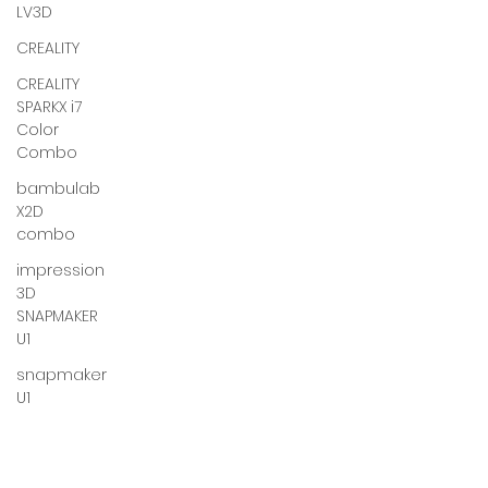
LV3D
CREALITY
CREALITY
SPARKX i7
Color
Combo
bambulab
X2D
combo
impression
3D
SNAPMAKER
U1
snapmaker
U1