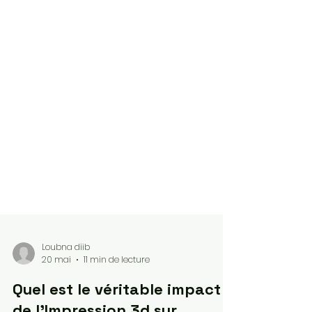
Loubna diib
20 mai
11 min de lecture