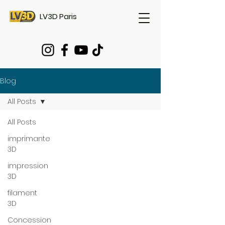
LV3D Paris
Blog
All Posts
All Posts
imprimante
3D
impression
3D
filament
3D
Concession