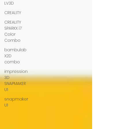
LV3D
CREALITY
CREALITY
SPARKX i7
Color
Combo
bambulab
X2D
combo
impression
3D
SNAPMAKER
U1
snapmaker
U1