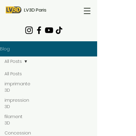
LV3D Paris
Blog
All Posts
All Posts
imprimante
3D
impression
3D
filament
3D
Concession