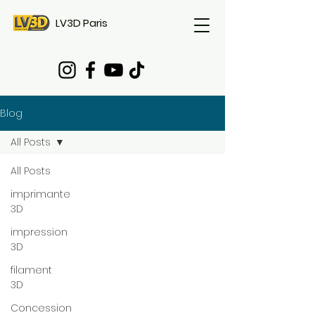
LV3D Paris
Blog
All Posts
All Posts
imprimante
3D
impression
3D
filament
3D
Concession