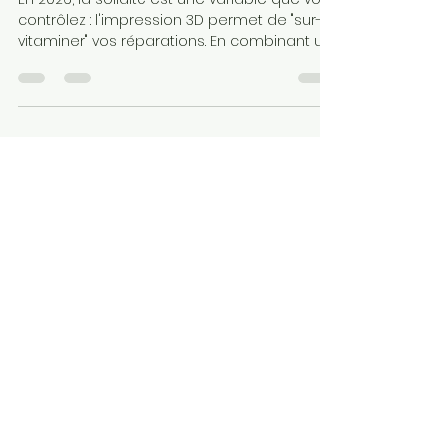
est solide ?
En 2026, la solidité est une variable que vous
contrôlez : l'impression 3D permet de "sur-
vitaminer" vos réparations. En combinant un
polymère haute performance et une
stratégie de tranchage intelligente, vous
transformez une simple copie numérique
en un organe mécanique durable, capable
de résister aux contraintes
environnementales et physiques les plus
sévères de vos objets du quotidien.