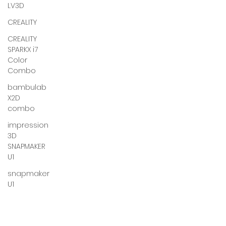
LV3D
CREALITY
CREALITY
SPARKX i7
Color
Combo
bambulab
X2D
combo
impression
3D
SNAPMAKER
U1
snapmaker
U1