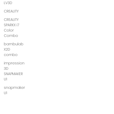
LV3D
CREALITY
CREALITY
SPARKX i7
Color
Combo
bambulab
X2D
combo
impression
3D
SNAPMAKER
U1
snapmaker
U1