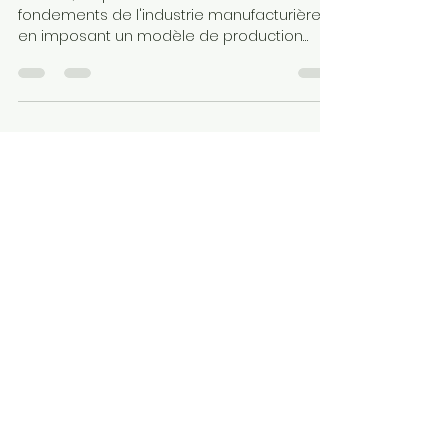
2026 ?
En 2026, l'impression 3D redéfinit les
fondements de l'industrie manufacturière
en imposant un modèle de production
hybride, où la fabrication additive et les
méthodes traditionnelles coexistent pour
maximiser l'agilité et réduire les coûts
opérationnels. Loin de remplacer
systématiquement l'usinage ou l'injection,
elle s'y substitue dès lors que la réactivité,
l'optimisation topologique et la
suppression des stocks physiques sont des
priorités stratégiques.