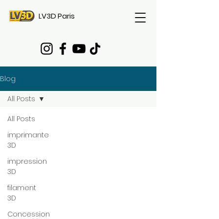
LV3D Paris
Blog
All Posts
All Posts
imprimante
3D
impression
3D
filament
3D
Concession