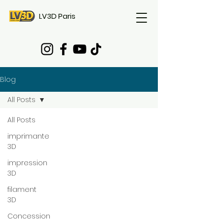
LV3D Paris
Blog
All Posts
All Posts
imprimante
3D
impression
3D
filament
3D
Concession