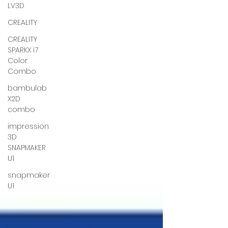
LV3D
CREALITY
CREALITY
SPARKX i7
Color
Combo
bambulab
X2D
combo
impression
3D
SNAPMAKER
U1
snapmaker
U1