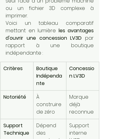
seul face à un problème machine 
ou un fichier 3D complexe à 
imprimer.
Voici un tableau comparatif 
mettant en lumière 
les avantages 
d'ouvrir une concession LV3D
 par 
rapport à une boutique 
indépendante :
Critères
Boutique 
Concessio
Indépenda
n LV3D
nte
Notoriété
À 
Marque 
construire 
déjà 
de zéro
reconnue
Support 
Dépend 
Support 
Technique
des 
interne 