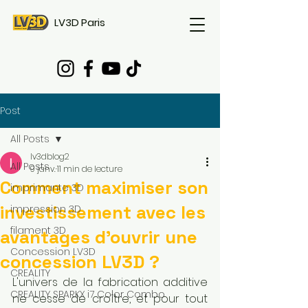
LV3D Paris
Post
All Posts
lv3dblog2
All Posts
9 janv.
11 min de lecture
Comment maximiser son
imprimante 3D
investissement avec les
impression 3D
filament 3D
avantages d'ouvrir une
Concession LV3D
concession LV3D ?
CREALITY
L'univers de la fabrication additive 
CREALITY SPARKX i7 Color Combo
ne cesse de croître, et pour tout 