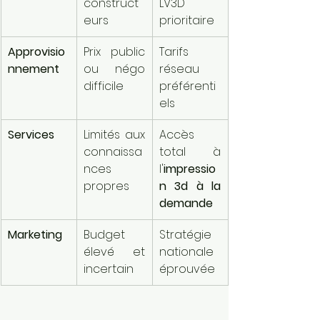
construct
LV3D 
eurs
prioritaire
Approvisio
Prix public 
Tarifs 
nnement
ou négo 
réseau 
difficile
préférenti
els
Services
Limités aux 
Accès 
connaissa
total à 
nces 
l'
impressio
propres
n 3d à la 
demande
Marketing
Budget 
Stratégie 
élevé et 
nationale 
incertain
éprouvée