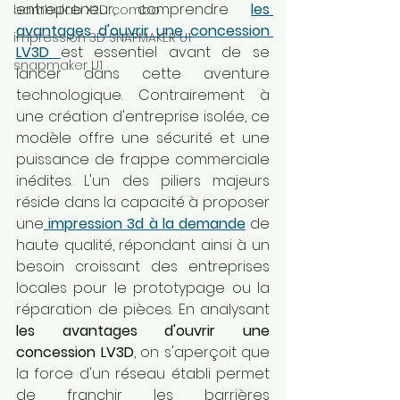
entrepreneur, comprendre 
les 
bambulab X2D combo
avantages d'ouvrir une concession 
impression 3D SNAPMAKER U1
LV3D
est essentiel avant de se 
snapmaker U1
lancer dans cette aventure 
technologique. Contrairement à 
une création d'entreprise isolée, ce 
modèle offre une sécurité et une 
puissance de frappe commerciale 
inédites. L'un des piliers majeurs 
réside dans la capacité à proposer 
une
impression 3d à la demande
 de 
haute qualité, répondant ainsi à un 
besoin croissant des entreprises 
locales pour le prototypage ou la 
réparation de pièces. En analysant 
les avantages d'ouvrir une 
concession LV3D
, on s'aperçoit que 
la force d'un réseau établi permet 
de franchir les barrières 